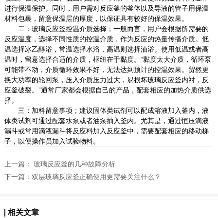
进行保温保护。同时，用户需对反应釜的釜体以及导液的管子用保温
材料包裹，留意保温层的厚度，以保证具有较好的保温效果。
二：玻璃反应釜控温介质选择；一般而言，用户会根据所需要的
反应温度，选择不同性质的控温介质，作为反应的热量传播介质。低
温选择冰乙醇浴，常温选择水浴，高温则选择油浴。使用低温或者高
温时，留意选择合适的介质，枢纽在于黏度。“黏度太大介质，循环泵
可能带不动，介质循环效果不好，无法达到预计的控温效果。贸然更
换大功率的轮回泵，压入介质压力过大，易损坏玻璃反应釜内衬，反
应釜破裂。”通常厂家都会根据自己的产品，配套相应的加热介质供选
择。
三：加料留意事项；建议固体类试剂可以配成溶液加入釜内，液
体类试剂可通过配套水泵或者油泵抽入釜内。尤其是，通过恒压滴液
漏斗或常用滴液漏斗将反应料加入反应釜中，需要配套相应的移动梯
子，以便操作员加入试验物料。
上一篇：
玻璃反应釜的几种故障分析
下一篇：
双层玻璃反应釜正确使用更需要关注什么？
相关文章