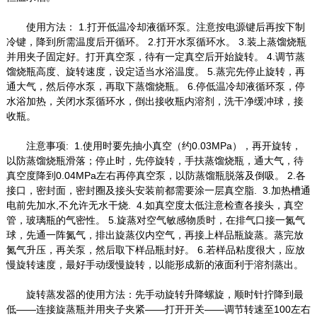
使用方法： 1.打开低温冷却液循环泵。注意按电源键后再按下制
冷键，降到所需温度后开循环。 2.打开水泵循环水。 3.装上蒸馏烧瓶
并用夹子固定好。打开真空泵，待有一定真空后开始旋转。 4.调节蒸
馏烧瓶高度、旋转速度，设定适当水浴温度。 5.蒸完先停止旋转，再
通大气，然后停水泵，再取下蒸馏烧瓶。 6.停低温冷却液循环泵，停
水浴加热，关闭水泵循环水，倒出接收瓶内溶剂，洗干净缓冲球，接
收瓶。
注意事项: 1.使用时要先抽小真空（约0.03MPa），再开旋转，
以防蒸馏烧瓶滑落；停止时，先停旋转，手扶蒸馏烧瓶，通大气，待
真空度降到0.04MPa左右再停真空泵，以防蒸馏瓶脱落及倒吸。 2.各
接口，密封面，密封圈及接头安装前都需要涂一层真空脂. 3.加热槽通
电前先加水,不允许无水干烧. 4.如真空度太低注意检查各接头，真空
管，玻璃瓶的气密性。 5.旋蒸对空气敏感物质时，在排气口接一氮气
球，先通一阵氮气，排出旋蒸仪内空气，再接上样品瓶旋蒸。蒸完放
氮气升压，再关泵，然后取下样品瓶封好。 6.若样品粘度很大，应放
慢旋转速度，最好手动缓慢旋转，以能形成新的液面利于溶剂蒸出。
旋转蒸发器的使用方法：先手动旋转升降螺旋，顺时针拧降到最
低——连接旋蒸瓶并用夹子夹紧——打开开关——调节转速至100左右