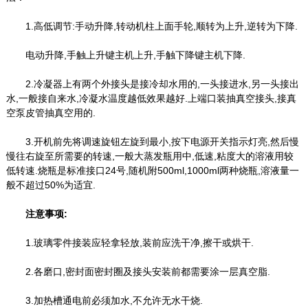
1.高低调节:手动升降,转动机柱上面手轮,顺转为上升,逆转为下降.
电动升降,手触上升键主机上升,手触下降键主机下降.
2.冷凝器上有两个外接头是接冷却水用的,一头接进水,另一头接出
水,一般接自来水,冷凝水温度越低效果越好.上端口装抽真空接头,接真
空泵皮管抽真空用的.
3.开机前先将调速旋钮左旋到最小,按下电源开关指示灯亮,然后慢
慢往右旋至所需要的转速,一般大蒸发瓶用中,低速,粘度大的溶液用较
低转速.烧瓶是标准接口24号,随机附500ml,1000ml两种烧瓶,溶液量一
般不超过50%为适宜.
注意事项:
1.玻璃零件接装应轻拿轻放,装前应洗干净,擦干或烘干.
2.各磨口,密封面密封圈及接头安装前都需要涂一层真空脂.
3.加热槽通电前必须加水,不允许无水干烧.