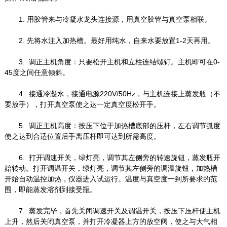
1. 用胶管来与冷凝水龙头连接源，用真空胶管与真空泵相联。
2. 先将水注入加热槽。最好用纯水，自来水要放置1-2天再用。
3. 调正主机角度：只要松开主机和立柱连结螺钉。主机即可在0-
45度之间任意倾斜。
4. 接通冷凝水，接通电源220V/50Hz，与主机连接上蒸发瓶（不
要放手），打开真空泵使之达一定真空度松开手。
5. 调正主机高度：按压下位于加热槽底部的压杆，左右调节弧度
使之达到合适位置后手离压杆即可达到所需高度。
6. 打开调速开关，绿灯亮，调节其左侧旁的转速旋钮，蒸发瓶开
始转动。打开调温开关，绿灯亮，调节其左侧旁的调温旋钮，加热槽
开始自动温控加热，仪器进入试运行。温度与真空度一到所要求的范
围，即能蒸发溶剂到接受瓶。
7. 蒸发完毕，首先关闭调速开关及调温开关，按压下压杆使主机
上升，然后关闭真空泵，并打开冷凝器上方的放空阀，使之与大气相