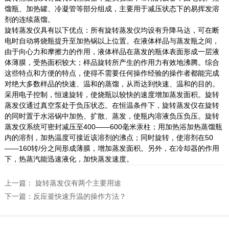
馏瓶、加热罐、冷凝管等部分组成，主要用于减压状态下的易挥发溶
剂的连续蒸馏。
旋转蒸发仪具有以下优点：所有旋转蒸发仪均设有升降马达，可在断
电时自动将烧瓶提升至加热锅以上位置。在液体样品与蒸发瓶之间，
由于向心力和摩擦力的作用，液体样品在蒸发的瓶体表面形成一层液
体薄膜，受热面积较大；样品旋转所产生的作用力有效地沸腾。综合
这些特点和方便的特点，使得不需要任何操作经验的操作者都能完成
对绝大多数样品的快速、温和的蒸馏，从而达到快速、温和的目的。
采用电子控制，恒速旋转，使烧瓶以较快的速度增加蒸发面积。旋转
蒸发仪通过真空泵处于负压状态。在恒温条件下，旋转蒸发仪在旋转
的同时置于水浴锅中加热、扩散、蒸发，使瓶内溶液负压负压。旋转
蒸发仪系统可密封减压至400——600毫米汞柱；用加热浴加热蒸馏瓶
内的溶剂，加热温度可接近该溶剂的沸点；同时旋转，使溶剂在50
——160转/分之间形成薄膜，增加蒸发面积。另外，在冷却器的作用
下，热蒸汽能迅速液化，加快蒸发速度。
上一篇：
旋转蒸发仪有两个主要用途
下一篇：
反应釜快速升温的操作方法？