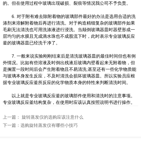
的。但在使用过程中玻璃出现破损、裂痕等情况我公司不予负责。
6. 对于附有难去除附着物的玻璃部件最好的办法是选用合适的洗
涤剂来溶解附着物后再进行清洗。对于构造精细复杂的玻璃部件如果
毛刷无法清洗也可用洗涤液进行浸洗。当颠倒玻璃器皿时器壁形成一
层均匀的水膜且无成滴水珠也不成股流下时，此时表示专业玻璃反应
釜的玻璃器皿已经洗干净了。
7. 一般来说实验刚刚结束后是清洗玻璃器皿的最佳时间但也有例
外情况。比如有些溶液及时倒出残液后玻璃内壁看起来无附着物，但
是搁置一段时间后会产生附着物且不易清洗;甚至还有一些化学物质能
与玻璃本身发生反应，不及时清洗会损坏玻璃器皿。所以实验员应根
据专业玻璃反应釜所反应的化学物质本身的特性来判断清洗时间。
以上就是专业玻璃反应釜的玻璃部件使用和清洗时的注意事项。
专业玻璃反应釜结构复杂，在使用时应该认真按照说明书进行操作。
上一篇：
旋转蒸发仪的选购应该注意什么
下一篇：
选购旋转蒸发仪有哪些小技巧