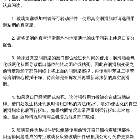
认真阅读。
1. 玻璃旋塞或加料管等可转动部件上使用真空润滑脂时请选用柔
滑粘稠的真空脂。
2. 请将柔润的真空润滑脂均匀地薄薄地涂抹于阀芯上使磨口充分
配合。
3. 涂抹过真空润滑脂的磨口部位经过长时间的使用，润滑脂会氧
化或硬化从而导致磨口部位的转动困难或粘死。因此在润滑脂变硬之
前请定期卸下部件用纸巾将上面的润滑脂擦掉，再使用甲苯及二甲苯
等溶剂细心擦拭干净。待溶剂完全挥发后再重新涂沫新的真空润滑
脂。
4. 如果磨口已经紧固或粘死、这时强行用力拆卸会造成玻璃破
碎。磨口处发生粘死现象时请用加热的方法(热水、喷灯)使固化的真空
润滑脂软化后再行拆卸。如果粘固情况非常严重则强行拆卸非常危
险。遇到这种情况时请与兰帆售后服务部门联络。
5. 玻璃部件为易损件所以组装使用前请开箱仔细检查玻璃部件。
因运输问题造成的专业玻璃反应釜玻璃部件破损我公司可免费更换新