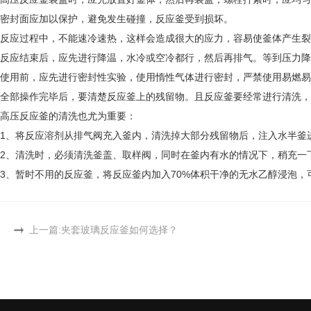
密封面应加以保护，避免发生碰撞，反应釜受到损坏。
反应过程中，不能速冷速热，这样会造成很大的应力，容易使釜体产生裂
反应结束后，应先进行降温，水冷或空冷都行，然后再排气。等到压力降
使用前，应先进行密封性实验，使用惰性气体进行密封，严禁使用易燃易
全部操作完毕后，要清楚反应釜上的残留物。且反应釜要经常进行清洗，
高压反应釜的清洗也尤为重要：
1、将反应溶剂从排气阀充入釜内，清洗掉大部分残留物后，注入水半釜
2、清洗时，必须清洗釜盖、取样阀，同时在釜内有水的情况下，稍充一
3、暂时不用的反应釜，将反应釜内加入70%体积干净的无水乙醇浸泡，
上一篇:
夹套玻璃反应釜如何选择？