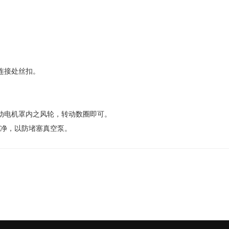
连接处丝扣。
动电机罩内之风轮，转动数圈即可。
净，以防堵塞真空泵。