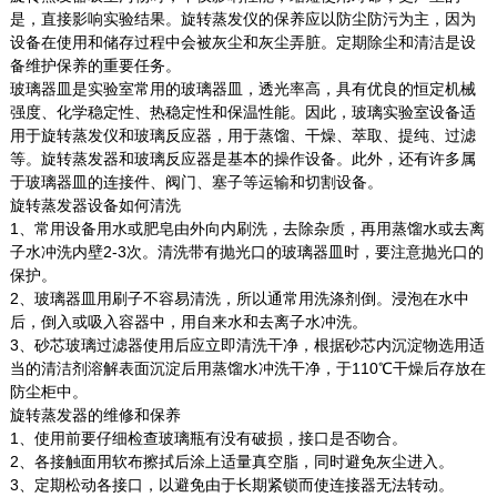
是，直接影响实验结果。旋转蒸发仪的保养应以防尘防污为主，因为
设备在使用和储存过程中会被灰尘和灰尘弄脏。定期除尘和清洁是设
备维护保养的重要任务。
玻璃器皿是实验室常用的玻璃器皿，透光率高，具有优良的恒定机械
强度、化学稳定性、热稳定性和保温性能。因此，玻璃实验室设备适
用于旋转蒸发仪和玻璃反应器，用于蒸馏、干燥、萃取、提纯、过滤
等。旋转蒸发器和玻璃反应器是基本的操作设备。此外，还有许多属
于玻璃器皿的连接件、阀门、塞子等运输和切割设备。
旋转蒸发器设备如何清洗
1、常用设备用水或肥皂由外向内刷洗，去除杂质，再用蒸馏水或去离
子水冲洗内壁2-3次。清洗带有抛光口的玻璃器皿时，要注意抛光口的
保护。
2、玻璃器皿用刷子不容易清洗，所以通常用洗涤剂倒。浸泡在水中
后，倒入或吸入容器中，用自来水和去离子水冲洗。
3、砂芯玻璃过滤器使用后应立即清洗干净，根据砂芯内沉淀物选用适
当的清洁剂溶解表面沉淀后用蒸馏水冲洗干净，于110℃干燥后存放在
防尘柜中。
旋转蒸发器的维修和保养
1、使用前要仔细检查玻璃瓶有没有破损，接口是否吻合。
2、各接触面用软布擦拭后涂上适量真空脂，同时避免灰尘进入。
3、定期松动各接口，以避免由于长期紧锁而使连接器无法转动。