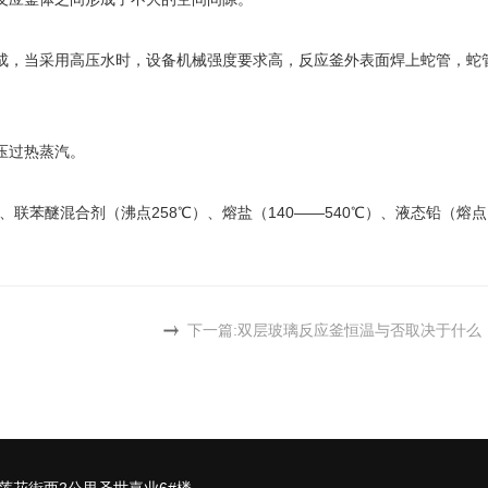
成，当采用高压水时，设备机械强度要求高，反应釜外表面焊上蛇管，蛇
压过热蒸汽。
苯醚混合剂（沸点258℃）、熔盐（140——540℃）、液态铅（熔点
下一篇:
双层玻璃反应釜恒温与否取决于什么