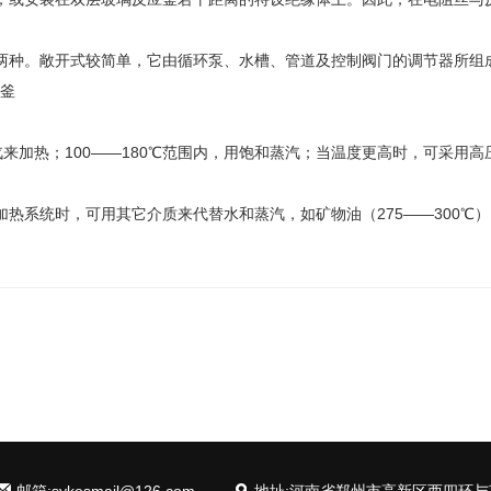
种。敞开式较简单，它由循环泵、水槽、管道及控制阀门的调节器所组
釜
加热；100——180℃范围内，用饱和蒸汽；当温度更高时，可采用高
统时，可用其它介质来代替水和蒸汽，如矿物油（275——300℃）、联