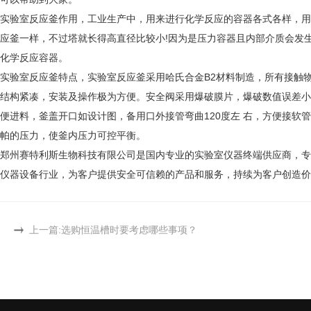
实验室反应釜作用，工业生产中，用来进行化学反应的容器各式各样，用
应釜一样，不过塔就长得高直径比较小!因为是压力容器且内部介质会发
化学反应容器。
实验室反应釜特点，实验室反应釜采用哈氏合金B2材料制造，所有接触
结构紧凑，安装及操作极为方便。安全阀采用爆破膜片，爆破数值误差小
便进料，釜盖开口如设计图，备用口外接管弯曲120度左 右，方便接软
帕的压力，使釜内压力可控平衡。
郑州赛特利斯生物科技有限公司是国内专业的实验室仪器终端供应商，专
仪器设备行业，为客户提供安全可信赖的产品和服务，持续为客户创造价
上一篇:
选购恒温槽时要考虑哪些事项？