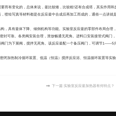
需要而有变化的，总体来说，釜比较矮，比较粗!还有合成塔，其实作用和
板，喷绘写真等材料都是在反应釜中合成后再加工而成的，通俗一点讲就
结构，具有釜体下降、倾倒机构等功能。实验室反应釜的零部件布局合理
密封可靠。各类阀安装合理，泄放畅通无死角。进料口安装接管式阀门，
料阀门为下展阀，搅拌无死角。该反应釜配一个备压阀门，可调节1——5
密闭加热制冷循环装置、低温（恒温）搅拌反应浴、恒温循环装置等实验
下一篇:
实验室反应釜加热器有何特点？