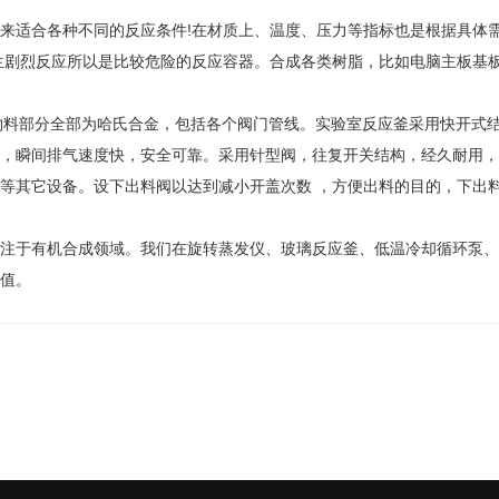
来适合各种不同的反应条件!在材质上、温度、压力等指标也是根据具体
生剧烈反应所以是比较危险的反应容器。合成各类树脂，比如电脑主板基
物料部分全部为哈氏合金，包括各个阀门管线。实验室反应釜采用快开式
，瞬间排气速度快，安全可靠。采用针型阀，往复开关结构，经久耐用，
管等其它设备。设下出料阀以达到减小开盖次数 ，方便出料的目的，下出
注于有机合成领域。我们在旋转蒸发仪、玻璃反应釜、低温冷却循环泵、
值。