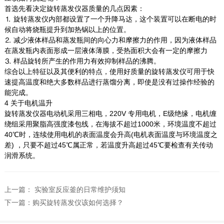
首选先看决定旋转蒸发仪器质量的几点因素：
⒈ 旋转蒸发仪内部都设置了一个升降马达，这个装置可以在断电的时
候自动将烧瓶提升到加热锅以上的位置。
⒉ 减少液体样品和蒸发瓶间的向心力和摩擦力的作用，因为液体样品
在蒸发瓶内表面形成一层液体薄膜，受热面积大会有一定的摩擦力
⒊ 样品旋转所产生的作用力有效抑制样品的沸腾。
综合以上特征以及其便利的特点，使用好质量的旋转蒸发仪可用于快
速提高温度和绝大多数样品进行蒸馏分离，即使是没有过操作经验的
能完成。
4 关于电机温升
旋转蒸发仪器电动机采用三相电，220V 专用电机，E级绝缘，电机缠
绕组采用聚脂高强度漆包线，在海拔不超过1000米，环境温度不超过
40℃时，连续使用电机的表面温度会升高(电机表面温度与环境温度之
差) ，只要不超过45℃属正常，若温度升高超过45℃要检查有关传动
润滑系统。
上一篇：
实验室反应釜的日常维护须知
下一篇：
购买旋转蒸发仪该如何选择？