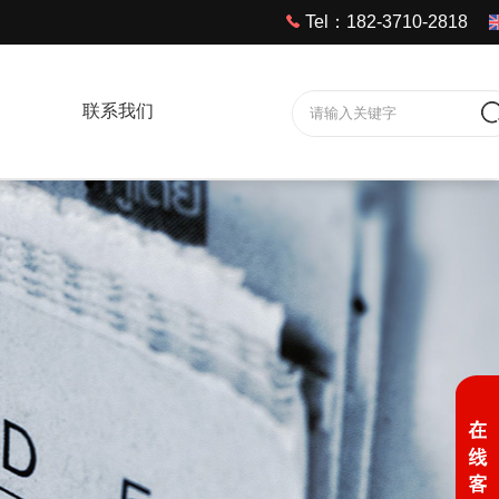
Tel：182-3710-2818
联系我们