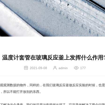
温度计套管在玻璃反应釜上发挥什么作用
2021-09-08
admin
177
观测数据的物件，同样的，在我们玻璃反应釜做反应实验的时候，也需
，所以不能打开放别的东西。
解决这个矛盾，我们的温度计套管就出现了，它完美的解决了两个问题