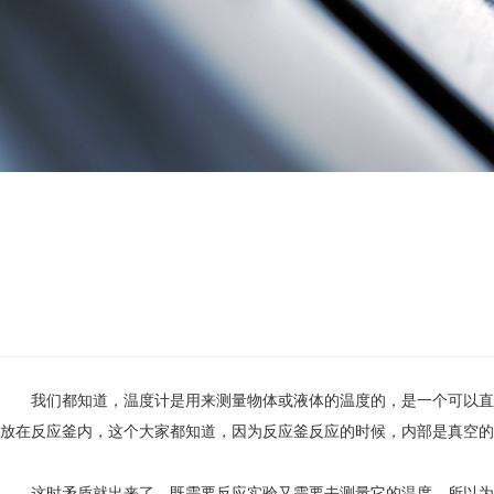
我们都知道，温度计是用来测量物体或液体的温度的，是一个可以直观
放在反应釜内，这个大家都知道，因为反应釜反应的时候，内部是真空的
这时矛盾就出来了，既需要反应实验又需要去测量它的温度，所以为了