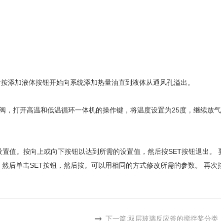
后按添加液体按钮开始向系统添加热量油直到液体从通风孔溢出。
阀，打开高温和低温循环一体机的操作键，将温度设置为25度，继续放
置值。按向上或向下按钮以达到所需的设置值，然后按SET按钮退出。 
1，然后单击SET按钮，然后按。可以用相同的方式修改所需的参数。 再次
下一篇:
双层玻璃反应釜的搅拌桨分类