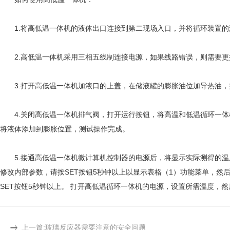
1.将高低温一体机的液体出口连接到第二现场入口，并将循环装置的
2.高低温一体机采用三相五线制连接电源，如果线路错误，则需要更
3.打开高低温一体机加液口的上盖，在储液罐的膨胀油位加导热油，
4.关闭高低温一体机排气阀，打开运行按钮，将高温和低温循环一体机
将液体添加到膨胀位置，测试操作完成。
5.接通高低温一体机微计算机控制器的电源后，将显示实际测得的温度。
修改内部参数，请按SET按钮5秒钟以上以显示表格（1）功能菜单，然后
SET按钮5秒钟以上。 打开高低温循环一体机的电源，设置所需温度，
上一篇:
玻璃反应器需要注意的安全问题