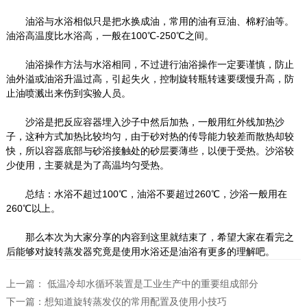
油浴与水浴相似只是把水换成油，常用的油有豆油、棉籽油等。
油浴高温度比水浴高，一般在100℃-250℃之间。
油浴操作方法与水浴相同，不过进行油浴操作一定要谨慎，防止
油外溢或油浴升温过高，引起失火，控制旋转瓶转速要缓慢升高，防
止油喷溅出来伤到实验人员。
沙浴是把反应容器埋入沙子中然后加热，一般用红外线加热沙
子，这种方式加热比较均匀，由于砂对热的传导能力较差而散热却较
快，所以容器底部与砂浴接触处的砂层要薄些，以便于受热。沙浴较
少使用，主要就是为了高温均匀受热。
总结：水浴不超过100℃，油浴不要超过260℃，沙浴一般用在
260℃以上。
那么本次为大家分享的内容到这里就结束了，希望大家在看完之
后能够对旋转蒸发器究竟是使用水浴还是油浴有更多的理解吧。
上一篇：
低温冷却水循环装置是工业生产中的重要组成部分
下一篇：
想知道旋转蒸发仪的常用配置及使用小技巧