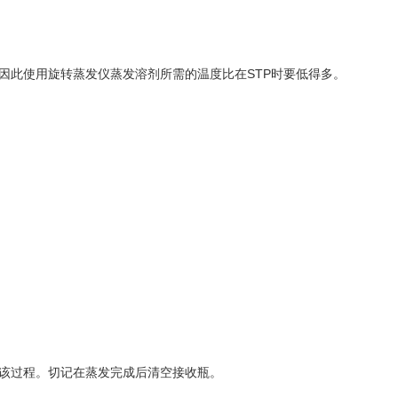
此使用旋转蒸发仪蒸发溶剂所需的温度比在STP时要低得多。
该过程。切记在蒸发完成后清空接收瓶。