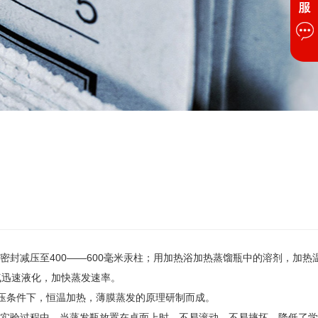
减压至400——600毫米汞柱；用加热浴加热蒸馏瓶中的溶剂，加热
气迅速液化，加快蒸发速率。
压条件下，恒温加热，薄膜蒸发的原理研制而成。
实验过程中，当蒸发瓶放置在桌面上时，不易滚动，不易摔坏，降低了学