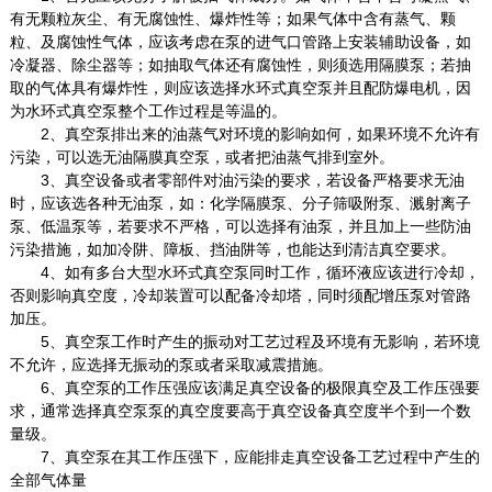
有无颗粒灰尘、有无腐蚀性、爆炸性等；如果气体中含有蒸气、颗
粒、及腐蚀性气体，应该考虑在泵的进气口管路上安装辅助设备，如
冷凝器、除尘器等；如抽取气体还有腐蚀性，则须选用隔膜泵；若抽
取的气体具有爆炸性，则应该选择水环式真空泵并且配防爆电机，因
为水环式真空泵整个工作过程是等温的。
2、真空泵排出来的油蒸气对环境的影响如何，如果环境不允许有
污染，可以选无油隔膜真空泵，或者把油蒸气排到室外。
3、真空设备或者零部件对油污染的要求，若设备严格要求无油
时，应该选各种无油泵，如：化学隔膜泵、分子筛吸附泵、溅射离子
泵、低温泵等，若要求不严格，可以选择有油泵，并且加上一些防油
污染措施，如加冷阱、障板、挡油阱等，也能达到清洁真空要求。
4、如有多台大型水环式真空泵同时工作，循环液应该进行冷却，
否则影响真空度，冷却装置可以配备冷却塔，同时须配增压泵对管路
加压。
5、真空泵工作时产生的振动对工艺过程及环境有无影响，若环境
不允许，应选择无振动的泵或者采取减震措施。
6、真空泵的工作压强应该满足真空设备的极限真空及工作压强要
求，通常选择真空泵泵的真空度要高于真空设备真空度半个到一个数
量级。
7、真空泵在其工作压强下，应能排走真空设备工艺过程中产生的
全部气体量