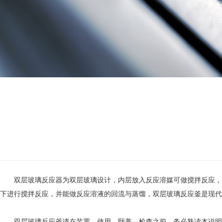
双层玻璃反应器为双层玻璃设计，内层放入反应溶媒可做搅拌反应，夹
下进行搅拌反应，并能做反应溶液的回流与蒸馏，双层玻璃反应釜是现代
双层玻璃反应釜请在装置，使用，颐养，检查之前，务必熟读本说明