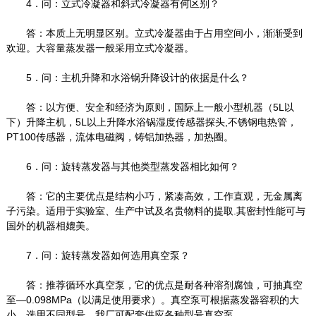
4．问：立式冷凝器和斜式冷凝器有何区别？
答：本质上无明显区别。立式冷凝器由于占用空间小，渐渐受到
欢迎。大容量蒸发器一般采用立式冷凝器。
5．问：主机升降和水浴锅升降设计的依据是什么？
答：以方便、安全和经济为原则，国际上一般小型机器（5L以
下）升降主机，5L以上升降水浴锅湿度传感器探头,不锈钢电热管，
PT100传感器，流体电磁阀，铸铝加热器，加热圈。
6．问：旋转蒸发器与其他类型蒸发器相比如何？
答：它的主要优点是结构小巧，紧凑高效，工作直观，无金属离
子污染。适用于实验室、生产中试及名贵物料的提取.其密封性能可与
国外的机器相媲美。
7．问：旋转蒸发器如何选用真空泵？
答：推荐循环水真空泵，它的优点是耐各种溶剂腐蚀，可抽真空
至—0.098MPa（以满足使用要求）。真空泵可根据蒸发器容积的大
小，选用不同型号，我厂可配套供应各种型号真空泵。